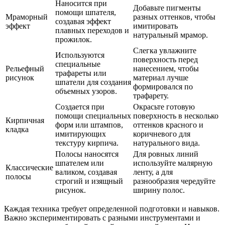
Наносится при
Добавьте пигменты
помощи шпателя,
Мраморный
разных оттенков, чтобы
создавая эффект
эффект
имитировать
плавных переходов и
натуральный мрамор.
прожилок.
Слегка увлажните
Используются
поверхность перед
специальные
Рельефный
нанесением, чтобы
трафареты или
рисунок
материал лучше
шпатели для создания
формировался по
объемных узоров.
трафарету.
Создается при
Окрасьте готовую
помощи специальных
поверхность в несколько
Кирпичная
форм или штампов,
оттенков красного и
кладка
имитирующих
коричневого для
текстуру кирпича.
натурального вида.
Полосы наносятся
Для ровных линий
шпателем или
используйте малярную
Классические
валиком, создавая
ленту, а для
полосы
строгий и изящный
разнообразия чередуйте
рисунок.
ширину полос.
Каждая техника требует определенной подготовки и навыков.
Важно экспериментировать с разными инструментами и