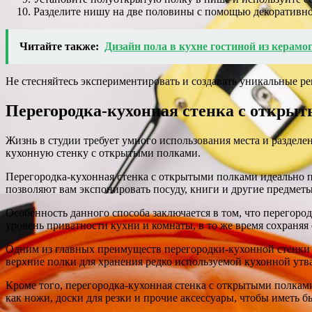
Разделите нишу на две половины с помощью декоративног
Читайте также:
Дизайн пола в кухне гостиной из керамо
Не стесняйтесь экспериментировать и создавать уникальные ре
Перегородка-кухонная стенка с откры
Жизнь в студии требует умного использования места и разделе
кухонную стенку с открытыми полками.
Перегородка-кухонная стенка с открытыми полками идеально по
позволяют вам экспонировать посуду, книги и другие предмет
Особенность данного способа заключается в том, что перегоро
уровень приватности кухни и комнаты, в то же время сохраня
Одним из главных преимуществ перегородки-кухонной стенки с
верхние полки для хранения редко используемой кухонной утв
Кроме того, перегородка-кухонная стенка с открытыми полка
как ножи, доски для резки и прочие аксессуары, чтобы иметь б