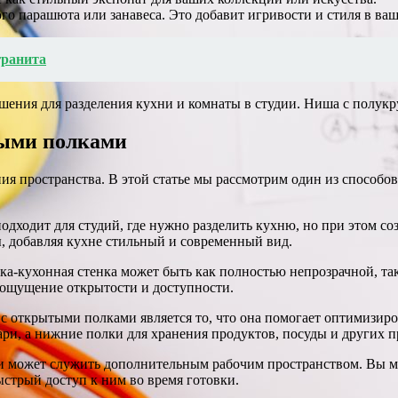
о парашюта или занавеса. Это добавит игривости и стиля в ваш
гранита
шения для разделения кухни и комнаты в студии. Ниша с полукр
тыми полками
ния пространства. В этой статье мы рассмотрим один из способо
дходит для студий, где нужно разделить кухню, но при этом со
ы, добавляя кухне стильный и современный вид.
дка-кухонная стенка может быть как полностью непрозрачной, та
я ощущение открытости и доступности.
 открытыми полками является то, что она помогает оптимизиро
ари, а нижние полки для хранения продуктов, посуды и других 
ми может служить дополнительным рабочим пространством. Вы м
ыстрый доступ к ним во время готовки.