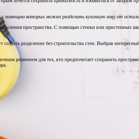
торым хочется сохранить приватность и избавиться от запахов п
 с помощью которых можно разделить кухонную зону от осталь
азделения пространства. С помощью стенки или пристенных шка
 создать разделение без строительства стен. Выбрав интересны
ичным решением для тех, кто предпочитает сохранить пространс
ра.