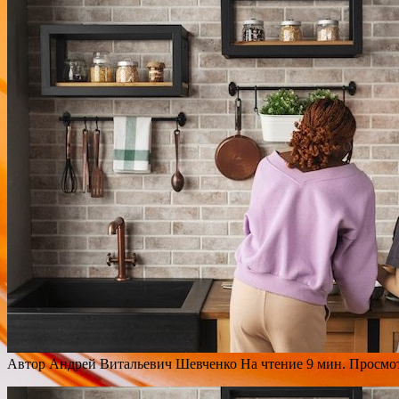
Автор
Андрей Витальевич Шевченко
На чтение
9 мин.
Просмо