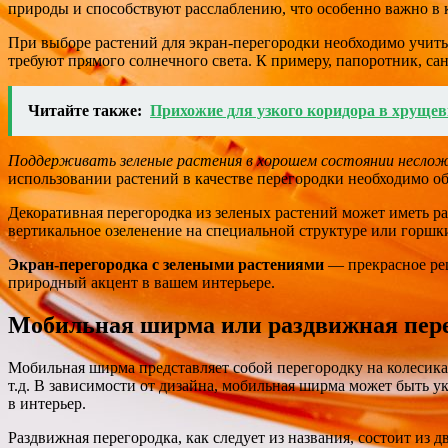
природы и способствуют расслаблению, что особенно важно в 
При выборе растений для экран-перегородки необходимо учиты
требуют прямого солнечного света. К примеру, папоротник, с
Читайте также:
Прихожие для узкого коридора в хрущев
Поддерживать зеленые растения в хорошем состоянии неслож
использовании растений в качестве перегородки необходимо об
Декоративная перегородка из зеленых растений может иметь р
вертикальное озеленение на специальной структуре или горшк
Экран-перегородка с зелеными растениями
— прекрасное реш
природный акцент в вашем интерьере.
Мобильная ширма или раздвижная пер
Мобильная ширма представляет собой перегородку на колесиках
т.д. В зависимости от дизайна, мобильная ширма может быть 
в интерьер.
Раздвижная перегородка, как следует из названия, состоит из