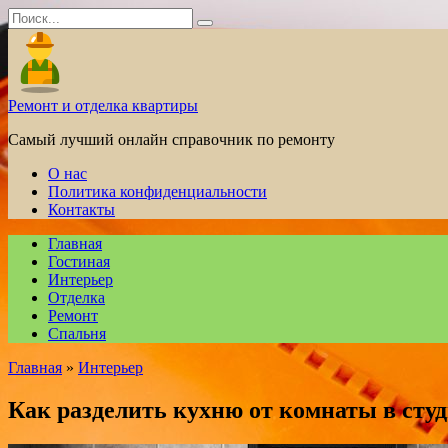
Перейти
Search
к
for:
содержанию
Ремонт и отделка квартиры
Самый лучший онлайн справочник по ремонту
О нас
Политика конфиденциальности
Контакты
Главная
Гостиная
Интерьер
Отделка
Ремонт
Спальня
Главная
»
Интерьер
Как разделить кухню от комнаты в сту