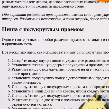
разных материалов: дерева, дерево-пластиковых композитных п
одну плоскость или скользить параллельно стене.
Оба варианта разделения пространства имеют свои преимущес
интерьер. Раздвижная перегородка, в свою очередь, более наде
Ниша с полукруглым проемом
Один из интересных способов разделить кухню от комнаты в с
и оригинальность.
Вот несколько идей, как использовать нишу с полукруглым про
Создайте полку внутри ниши и украсьте ее разноцветным
Установите стеклянную дверь с полукруглым проемом, что
Разделите нишу с полукруглым проемом на две части с по
ваше пространство.
Установите полукруглую полку с декоративными предмета
вашем интерьере.
Используйте нишу с полукруглым проемом как барную сто
Установите в нише диван или кресло, чтобы создать уют
Используйте нишу с полукруглым проемом для размещени
Разделите нишу на две части с помощью шкафов или поло
отдельную зону отдыха.
Установите полуоткрытую полку в нише и используйте ее