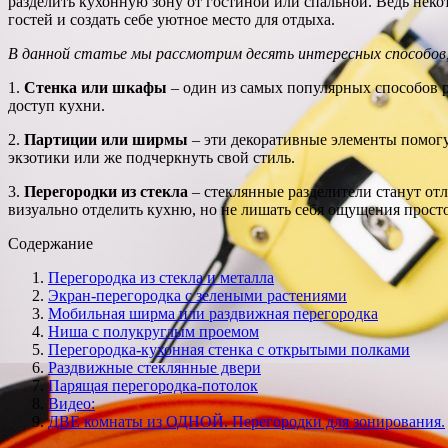
разделить кухонную зону от гостиной или спальной. Ведь неко
гостей и создать себе уютное место для отдыха.
В данной статье мы рассмотрим десять интересных способов,
1.
Стенка или шкафы
– один из самых популярных способов р
доступ кухни.
2.
Партиции или ширмы
– эти декоративные элементы помогут
экзотики или же подчеркнуть свой стиль.
3.
Перегородки из стекла
– стеклянные разделители станут отл
визуально отделить кухню, но не лишать себя ощущения просто
Содержание
Перегородка из стекла и металла
Экран-перегородка с зелеными растениями
Мобильная ширма или раздвижная перегородка
Ниша с полукруглым проемом
Перегородка-кухонная стенка с открытыми полками
Раздвижные стеклянные двери
Парящая перегородка-потолок
Видео:
ДВЕ комнаты из ОДНОЙ. Перегородки для зонирования.