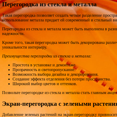
Перегородка из стекла и металла
Такая перегородка позволяет создать четкое разделение простра
использование металла придает ей современный и стильный ви
Перегородка из стекла и металла может быть выполнена в раз
надежности.
Кроме того, такая перегородка может быть декорирована разл
уникальности интерьеру.
Преимущества перегородки из стекла и металла:
Простота в установке и демонтаже.
Прозрачность и светопропускание.
Возможность выбора дизайна и декорирования.
Создание эффекта отделения без потери пространства.
Широкий выбор цветов и оттенков.
Позвольте перегородке из стекла и металла стать главным акце
Экран-перегородка с зелеными растен
Добавление зеленых растений на экран-перегородку привносит 