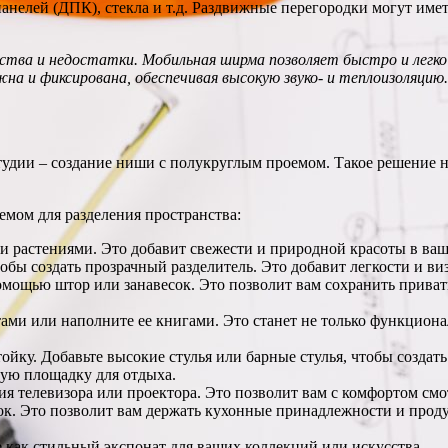
анелей (ДПК), стекла и т.д. Раздвижные перегородки могут имет
тва и недостатки. Мобильная ширма позволяет быстро и легко 
жна и фиксирована, обеспечивая высокую звуко- и теплоизоляцию.
тудии – создание ниши с полукруглым проемом. Такое решение 
емом для разделения пространства:
и растениями. Это добавит свежести и природной красоты в ваш
бы создать прозрачный разделитель. Это добавит легкости и ви
мощью штор или занавесок. Это позволит вам сохранить приватно
ми или наполните ее книгами. Это станет не только функциона
йку. Добавьте высокие стулья или барные стулья, чтобы создать
ную площадку для отдыха.
я телевизора или проектора. Это позволит вам с комфортом смо
к. Это позволит вам держать кухонные принадлежности и продук
 как стильный экспонат для ваших коллекций или искусства.