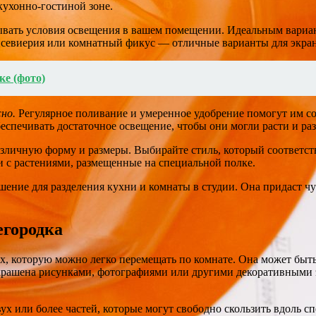
кухонно-гостиной зоне.
вать условия освещения в вашем помещении. Идеальным вариант
ансевиерия или комнатный фикус — отличные варианты для экра
ке (фото)
но.
Регулярное поливание и умеренное удобрение помогут им сох
еспечивать достаточное освещение, чтобы они могли расти и раз
азличную форму и размеры. Выбирайте стиль, который соответст
и с растениями, размещенные на специальной полке.
ение для разделения кухни и комнаты в студии. Она придаст чу
егородка
, которую можно легко перемещать по комнате. Она может быть 
украшена рисунками, фотографиями или другими декоративными 
 двух или более частей, которые могут свободно скользить вдол