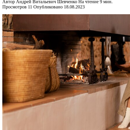
Автор
Андрей Витальевич Шевченко
На чтение
9 мин.
Просмотров
11
Опубликовано
18.08.2023