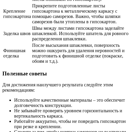
Прикрепите подготовленные листы
Крепление
гипсокартона к металлическому каркасу с
гипсокартона
помощью саморезов. Важно, чтобы шляпки
саморезов были утоплены в гипсокартон.
Швы между листами гипсокартона заделайте
Заделка швов
шпаклевкой. Используйте шпатель для ровного
распределения шпаклевки.
После высыхания шпаклевки, поверхность
Финишная
можно ошкурить для удаления неровностей и
отделка
подготовить к финишной отделке (покраске,
обоям и т.д.).
Полезные советы
Для достижения наилучшего результата следуйте этим
рекомендациям:
Используйте качественные материалы – это обеспечит
долговечность конструкции.
Не забывайте проверять уровнем горизонтальность и
вертикальность каркаса.
Работайте аккуратно, чтобы не повредить гипсокартон
при резке и креплении.
Следите за тем, чтобы шляпки саморезов не выступали