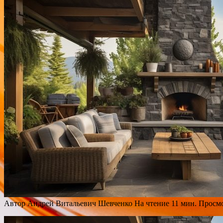
Автор
Андрей Витальевич Шевченко
На чтение
11 мин.
Просм