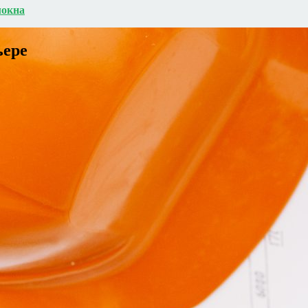
локна
ьере