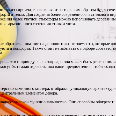
нов из кирпича, также влияют на то, каким образом будет сочет
та и тепла. Для создания более современного и стильного вид
тижения более уютной атмосферы можно использовать деревянные
ния гармоничного сочетания стиля и уюта.
оит обратить внимание на дополнительные элементы, которые д
уюта и комфорта. Также стоит не забывать о подборе соответств
а.
ьере — это индивидуальная задача, и она может быть решена по
а могут быть адаптированы под ваши предпочтения, чтобы созда
терство каминного мастера, отображая уникальную архитектурн
 центральным элементом декора.
обладают высокой функциональностью. Они способны обогревать
рукциями, которые могут служить верным спутником на протяже