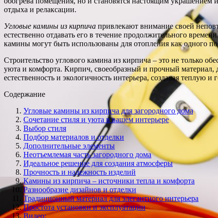
обогрева помещения, но и становятся настоящим украшением ин
отдыха и релаксации.
Угловые камины из кирпича
привлекают внимание своей неповто
естественно отдавать его в течение продолжительного времени
камины могут быть использованы для отопления как одного по
Строительство углового камина из кирпича – это не только обе
уюта и комфорта. Кирпич, своеобразный и прочный материал,
естественность и экологичность интерьера, создавая теплую и
Содержание
Угловые камины из кирпича для загородного дома
Сочетание стиля и уюта в вашем интерьере
Выбор стиля
Подбор материалов и отделки
Дополнительные элементы
Неотъемлемая часть загородного дома
Идеальное решение для создания атмосферы
Прочность и надежность изделий
Камины из кирпича – источники тепла и комфорта
Разнообразие дизайнов и отделки
Традиционный материал для элегантного интерьера
Простота установки и эксплуатации
Видео: