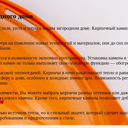
дного дома
стиля, уюта и тепла в вашем загородном доме. Кирпичный камин
отря на появление новых технологий и материалов, они до сих
айном.
ся в возможности экономии пространства. Установка камина в 
ой камин не только выполняет свою основную функцию — обогре
сокой теплоотдачей. Кирпичи в печи накапливают тепло и равн
ру в доме, особенно в холодные зимние дни. Возможность регу
нию.
лементы. Вы можете выбрать кирпичи разных оттенков или даже
 углового камина. Кроме того, кирпичные камины позволяют доба
лько источник тепла, но и стильный акцент, который сделает в
ребованиям и предпочтениям в стиле.