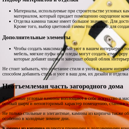
Материалы, используемые при строительстве угловых ками
материалом, который придает помещению ощущение комфор
Отделка камина также имеет большое значение. Для дос
Кроме того, выбор цветовой гаммы тоже важен для созда
Дополнительные элементы
Чтобы создать максимальный уют в вашем интерьере, ст
мебель, мягкие пуфы или пледы могут создать атмосферу 
которые добавят шарма и завершат общий облик интерьер
Не стоит забывать, что сочетание стиля и уюта в вашем интер
способом добавить стиль и уют в ваш дом, их дизайн и отделк
Неотъемлемая часть загородного дома
Кирпичные угловые камины воплощают в себе искусство и мас
особый шарм и неповторимый характер помещению, становясь
Не только стильные и элегантные, камины из кирпича также 
особенно в холодные зимние дни.
Камины из кирпича
являются прочными и долговечными конст