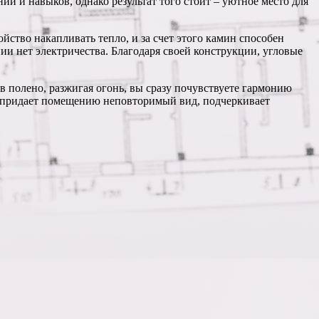
й и навыков, однако результат того стоит – уютное место для
ство накапливать тепло, и за счет этого камин способен
ии нет электричества. Благодаря своей конструкции, угловые
в полено, разжигая огонь, вы сразу почувствуете гармонию
н придает помещению неповторимый вид, подчеркивает