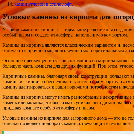
камин угловой в стиле лофт.
Угловые камины из кирпича для загоро
Угловой камин из кирпича — идеальное решение для создания 
особый шарм и создаст атмосферу, наполненную комфортом.
Камины из кирпича являются классическим вариантом и, несм
отличаются прочностью, долговечностью и оригинальным диз
Основное преимущество угловых каминов из кирпича заключает
большую часть комнаты для других функций. При этом, углов
Кирпичные камины, благодаря своей конструкции, обладают вы
камины из кирпича обеспечивают уютную и комфортную атмосфе
камину адаптироваться к ваши горючими потребностям и жела
Камины из кирпича могут иметь разнообразные декоративные э
камень или мозаика, чтобы создать уникальный дизайн вашего
придавая комнате особую атмосферу и шарм.
Угловые камины из кирпича для загородного дома — это не то
отделки позволяет подобрать камин, отвечающий всем вашим т