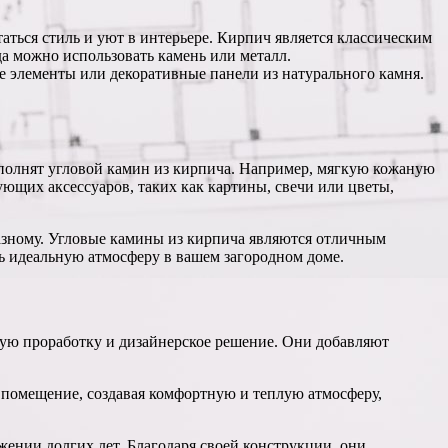
аться стиль и уют в интерьере. Кирпич является классическим
а можно использовать камень или металл.
 элементы или декоративные панели из натурального камня.
ополнят угловой камин из кирпича. Например, мягкую кожаную
ующих аксессуаров, таких как картины, свечи или цветы,
-разному. Угловые камины из кирпича являются отличным
ть идеальную атмосферу в вашем загородном доме.
ую проработку и дизайнерское решение. Они добавляют
 помещение, создавая комфортную и теплую атмосферу,
нии долгих лет. Благодаря своей конструкции, они