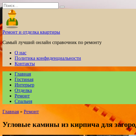
Перейти
Search
к
for:
содержанию
Ремонт и отделка квартиры
Самый лучший онлайн справочник по ремонту
О нас
Политика конфиденциальности
Контакты
Главная
Гостиная
Интерьер
Отделка
Ремонт
Спальня
Главная
»
Ремонт
Угловые камины из кирпича для загоро