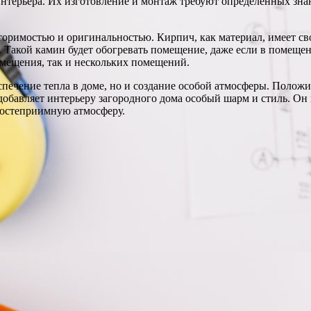
терьера. Их изготовление и монтаж требуют определенных знани
римостью и оригинальностью. Кирпич, как материал, имеет свой
. Такой камин будет обогревать помещение, даже если в помещен
мещения, так и нескольких помещений.
спечение тепла в доме, но и создание особой атмосферы. Положи
 добавляет интерьеру загородного дома особый шарм и стиль. О
 гостеприимную атмосферу.