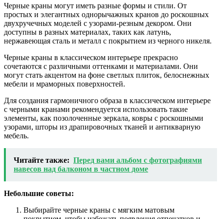
Черные краны могут иметь разные формы и стили. От
простых и элегантных однорычажных кранов до роскошных
двухручечных моделей с узорами-резным декором. Они
доступны в разных материалах, таких как латунь,
нержавеющая сталь и металл с покрытием из черного никеля.
Черные краны в классическом интерьере прекрасно
сочетаются с различными оттенками и материалами. Они
могут стать акцентом на фоне светлых плиток, белоснежных
мебели и мраморных поверхностей.
Для создания гармоничного образа в классическом интерьере
с черными кранами рекомендуется использовать такие
элементы, как позолоченные зеркала, ковры с роскошными
узорами, шторы из драпировочных тканей и антикварную
мебель.
Читайте также:
Перед вами альбом с фотографиями
навесов над балконом в частном доме
Небольшие советы:
Выбирайте черные краны с мягким матовым
покрытием, чтобы избежать появления отпечатков и