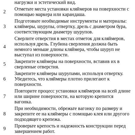
нагрузки и эстетический вид.
Отметьте места установки кляймеров на поверхности с
2
помощью маркера или карандаша.
Подготовьте необходимые инструменты и материалы:
3
кляймеры, шурупы, отвертку, дрель с диаметром бура,
соответствующим диаметру шурупов.
Сверлите отверстия в местах отметок для кляймеров,
используя дрель. Глубина сверления должна быть
4
немного меньше длины кляймера, чтобы шуруп не
выступал из поверхности.
Закрепите кляймеры на поверхности, вставив их в
5
сверленые отверстия.
Закрепите кляймеры шурупами, используя отвертку.
6
Убедитесь, что кляймеры плотно прилегают к
поверхности.
Повторите процесс установки кляймеров на всей длине
7
или ширине поверхности, на которую крепится
вагонка.
При необходимости, обрежьте вагонку по размеру и
8
закрепите ее на кляймеры с помощью клея или другого
подходящего крепежа.
Проверьте крепость и надежность конструкции перед
9
завершением работ.