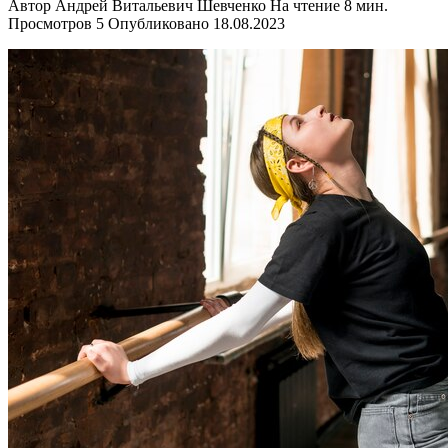
Автор
Андрей Витальевич Шевченко
На чтение
8 мин.
Просмотров
5
Опубликовано
18.08.2023