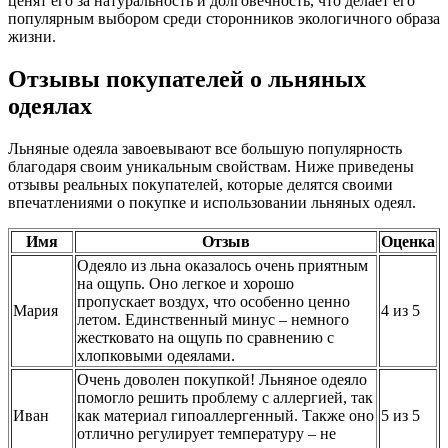
ценят его за натуральность и долговечность, что делает его
популярным выбором среди сторонников экологичного образа
жизни.
Отзывы покупателей о льняных
одеялах
Льняные одеяла завоевывают все большую популярность
благодаря своим уникальным свойствам. Ниже приведены
отзывы реальных покупателей, которые делятся своими
впечатлениями о покупке и использовании льняных одеял.
Имя
Отзыв
Оценка
Одеяло из льна оказалось очень приятным
на ощупь. Оно легкое и хорошо
пропускает воздух, что особенно ценно
Мария
4 из 5
летом. Единственный минус – немного
жестковато на ощупь по сравнению с
хлопковыми одеялами.
Очень доволен покупкой! Льняное одеяло
помогло решить проблему с аллергией, так
Иван
как материал гипоаллергенный. Также оно
5 из 5
отлично регулирует температуру – не