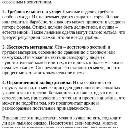
серьезным препятствием.
2. Требовательность в уходе:
Льняные изделия требуют
особого ухода. Их не рекомендуется стирать в горячей воде
или сушить в барабане, так как это может привести к усадке и
потере формы. Стирка должна быть деликатной, а сушка –
естественной. Также льняные одеяла могут сильно мяться, что
требует регулярной глажки, что не всегда удобно.
3. Жесткость материала:
Лён – достаточно жесткий и
грубый материал, особенно по сравнению с хлопком или
бамбуком. Это может вызвать дискомфорт у людей с
чувствительной кожей или тех, кто привык к более мягким и
нежным тканям. Со временем лён становится мягче, но этот
процесс может занять значительное время.
4. Ограниченный выбор дизайна:
Из-за особенностей
структуры льна, он менее пригоден для нанесения сложных
узоров и ярких цветов. Большинство льняных одеял имеют
естественные, приглушенные оттенки и простые дизайны, что
может не подойти тем, кто предпочитает яркие и
разнообразные постельные принадлежности.
Взвесив все эти недостатки, можно лучше понять, подходит
ли вам льняное одеяло. Несмотря на свои минусы, многие