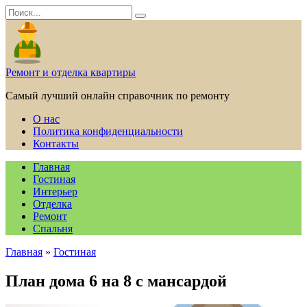
Перейти
Search
к
for:
содержанию
Ремонт и отделка квартиры
Самый лучший онлайн справочник по ремонту
О нас
Политика конфиденциальности
Контакты
Главная
Гостиная
Интерьер
Отделка
Ремонт
Спальня
Главная
»
Гостиная
План дома 6 на 8 с мансардой