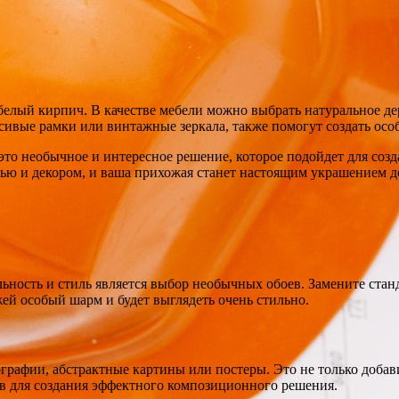
 белый кирпич. В качестве мебели можно выбрать натуральное де
сивые рамки или винтажные зеркала, также помогут создать осо
это необычное и интересное решение, которое подойдет для со
лью и декором, и ваша прихожая станет настоящим украшением д
ность и стиль является выбор необычных обоев. Замените стан
й особый шарм и будет выглядеть очень стильно.
ографии, абстрактные картины или постеры. Это не только добав
в для создания эффектного композиционного решения.