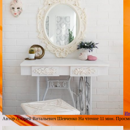
Ин
Автор
Андрей Витальевич Шевченко
На чтение
11 мин.
Просм