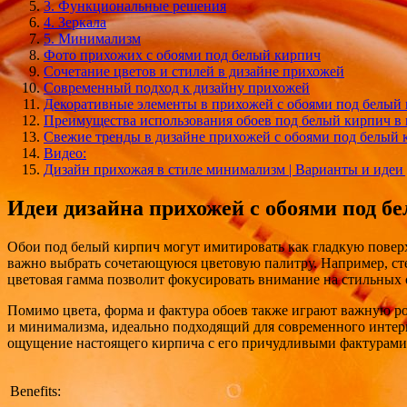
3. Функциональные решения
4. Зеркала
5. Минимализм
Фото прихожих с обоями под белый кирпич
Сочетание цветов и стилей в дизайне прихожей
Современный подход к дизайну прихожей
Декоративные элементы в прихожей с обоями под белый
Преимущества использования обоев под белый кирпич в
Свежие тренды в дизайне прихожей с обоями под белый 
Видео:
Дизайн прихожая в стиле минимализм | Варианты и идеи
Идеи дизайна прихожей с обоями под б
Обои под белый кирпич могут имитировать как гладкую поверх
важно выбрать сочетающуюся цветовую палитру. Например, сте
цветовая гамма позволит фокусировать внимание на стильных о
Помимо цвета, форма и фактура обоев также играют важную ро
и минимализма, идеально подходящий для современного интерь
ощущение настоящего кирпича с его причудливыми фактурами 
Benefits: