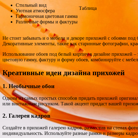
Стильный вид
Таблица
Уютная атмосфера
Гармоничная цветовая гамма
Различные формы и фактуры
Не стоит забывать и о мебели и декоре прихожей с обоями под
Декоративные элементы, такие как старинные фотографии, кра
Использование обоев под белый кирпич в дизайне прихожей – 
цветовую гамму, фактуру и форму обоев, комбинируйте с мебе
Креативные идеи дизайна прихожей
1. Необычные обои
Одним из самых простых способов придать прихожей оригиналь
или винтажным рисунком. Такой акцент придаст вашей прихоже
2. Галерея кадров
Создайте в прихожей галерею кадров, разместив на стенах фот
индивидуальность. Используйте разные рамки и размеры кадро