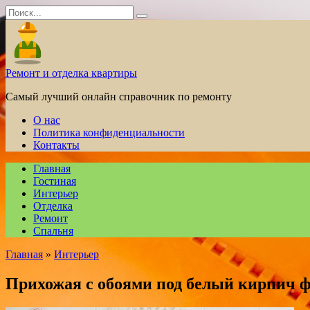
Перейти
Search
к
for:
содержанию
Ремонт и отделка квартиры
Самый лучший онлайн справочник по ремонту
О нас
Политика конфиденциальности
Контакты
Главная
Гостиная
Интерьер
Отделка
Ремонт
Спальня
Главная
»
Интерьер
Прихожая с обоями под белый кирпич 