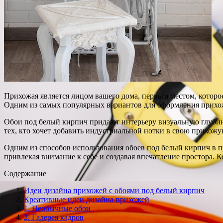
Прихожая является лицом вашего дома, первым местом, которо
Одним из самых популярных вариантов для оформления прихо
Обои под белый кирпич придают интерьеру визуальную глубину
тех, кто хочет добавить индустриальной нотки в свою прихожу
Одним из способов использования обоев под белый кирпич в пр
привлекая внимание к себе и создавая впечатление простора. 
Содержание
Идеи дизайна прихожей с обоями под белый кирпич
Креативные идеи дизайна прихожей
1. Необычные обои
2. Галерея кадров