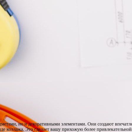
метами, но и декоративными элементами. Они создают впечатлен
виде коллажа. Это сделает вашу прихожую более привлекательной