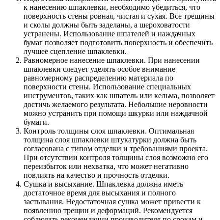
к нанесению шпаклевки, необходимо убедиться, что
поверхность стены ровная, чистая и сухая. Все трещины
и сколы должны быть заделаны, а шероховатости
устранены. Использование шпателей и наждачных
бумаг позволяет подготовить поверхность и обеспечить
лучшее сцепление шпаклевки.
Равномерное нанесение шпаклевки. При нанесении
шпаклевки следует уделять особое внимание
равномерному распределению материала по
поверхности стены. Использование специальных
инструментов, таких как шпатель или кельма, позволяет
достичь желаемого результата. Небольшие неровности
можно устранить при помощи шкурки или наждачной
бумаги.
Контроль толщины слоя шпаклевки. Оптимальная
толщина слоя шпаклевки штукатурки должна быть
согласована с типом отделки и требованиями проекта.
При отсутствии контроля толщины слоя возможно его
переизбыток или нехватка, что может негативно
повлиять на качество и прочность отделки.
Сушка и высыхание. Шпаклевка должна иметь
достаточное время для высыхания и полного
застывания. Недостаточная сушка может привести к
появлению трещин и деформаций. Рекомендуется
соблюдать рекомендации производителя по срокам и