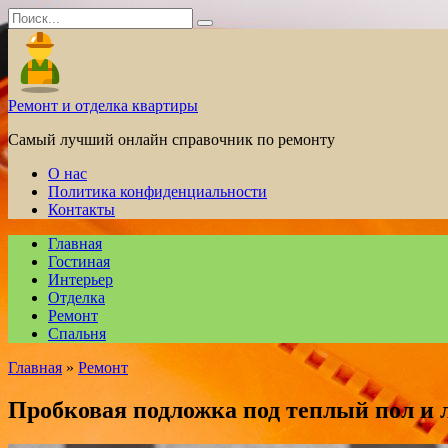
Перейти
Search
к
for:
содержанию
Ремонт и отделка квартиры
Самый лучший онлайн справочник по ремонту
О нас
Политика конфиденциальности
Контакты
Главная
Гостиная
Интерьер
Отделка
Ремонт
Спальня
Главная
»
Ремонт
Пробковая подложка под теплый пол и 