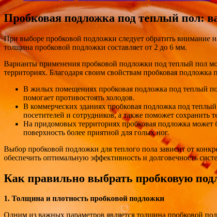
Пробковая подложка под теплый пол: 
При выборе пробковой подложки следует обратить внимание на
толщина пробковой подложки составляет от 2 до 6 мм.
Варианты применения пробковой подложки под теплый пол мог
территориях. Благодаря своим свойствам пробковая подложка 
В жилых помещениях пробковая подложка под теплый пол 
помогает противостоять холодов.
В коммерческих зданиях пробковая подложка под теплый
посетителей и сотрудников, а также поможет сохранить т
На придомовых территориях пробковая подложка может бы
поверхность более приятной для голых ног.
Выбор пробковой подложки для теплого пола зависит от конкр
обеспечить оптимальную эффективность и долговечность систе
Как правильно выбрать пробковую подл
1. Толщина и плотность пробковой подложки
Одним из важных параметров является толщина пробковой подл