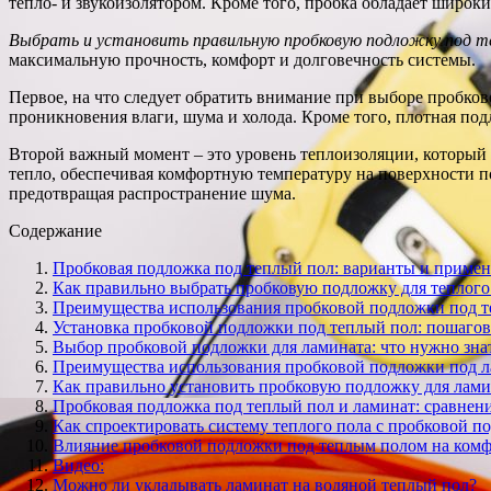
тепло- и звукоизолятором. Кроме того, пробка обладает широ
Выбрать и установить правильную пробковую подложку под т
максимальную прочность, комфорт и долговечность системы.
Первое, на что следует обратить внимание при выборе пробков
проникновения влаги, шума и холода. Кроме того, плотная по
Второй важный момент – это уровень теплоизоляции, который 
тепло, обеспечивая комфортную температуру на поверхности п
предотвращая распространение шума.
Содержание
Пробковая подложка под теплый пол: варианты и приме
Как правильно выбрать пробковую подложку для теплого
Преимущества использования пробковой подложки под 
Установка пробковой подложки под теплый пол: пошагов
Выбор пробковой подложки для ламината: что нужно зна
Преимущества использования пробковой подложки под 
Как правильно установить пробковую подложку для лами
Пробковая подложка под теплый пол и ламинат: сравнени
Как спроектировать систему теплого пола с пробковой п
Влияние пробковой подложки под теплым полом на ком
Видео:
Можно ли укладывать ламинат на водяной теплый пол?