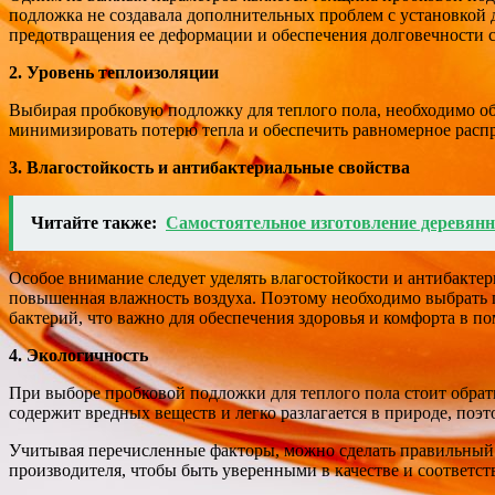
подложка не создавала дополнительных проблем с установкой 
предотвращения ее деформации и обеспечения долговечности с
2. Уровень теплоизоляции
Выбирая пробковую подложку для теплого пола, необходимо об
минимизировать потерю тепла и обеспечить равномерное распр
3. Влагостойкость и антибактериальные свойства
Читайте также:
Самостоятельное изготовление деревянн
Особое внимание следует уделять влагостойкости и антибакте
повышенная влажность воздуха. Поэтому необходимо выбрать п
бактерий, что важно для обеспечения здоровья и комфорта в п
4. Экологичность
При выборе пробковой подложки для теплого пола стоит обрати
содержит вредных веществ и легко разлагается в природе, поэ
Учитывая перечисленные факторы, можно сделать правильный 
производителя, чтобы быть уверенными в качестве и соответ