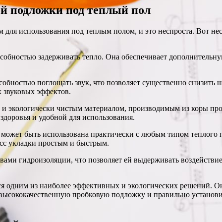
й подложки под теплый пол
 для использования под теплым полом, и это неспроста. Вот н
собностью задерживать тепло. Она обеспечивает дополнительную
собностью поглощать звук, что позволяет существенно снизить 
 звуковых эффектов.
и экологически чистым материалом, производимым из коры проб
 здоровья и удобной для использования.
 может быть использована практически с любым типом теплого п
есс укладки простым и быстрым.
вами гидроизоляции, что позволяет ей выдерживать воздействие
 одним из наиболее эффективных и экологических решений. Она
 высококачественную пробковую подложку и правильно установи