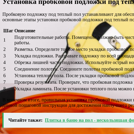
Установка пробковой подложки под теп
Пробковую подложку под теплый пол устанавливают для обесп
основные этапы установки пробковой подложки под теплый по
Шаг
Описание
Подготовительные работы. Помещение должно быть чисты
1
работы.
2
Разметка. Определите точное место укладки пробковой по
3
Укладка подложки. Расправьте подложку по всей площад
4
Обрезка лишней части подложки. Используйте острый н
5
Соединение полотен. Соедините полотна пробковой подл
6
Установка теплого пола. После укладки пробковой подло
7
Проверка результата. Проверьте, что пробковая подложка
8
Укладка ламината. После установки теплого пола можно 
В конечном итоге, правильная установка пробковой подложки 
данной пошаговой инструкции для достижения наилучшего рез
Читайте также:
Плитка в баню на пол - нескользящая ф