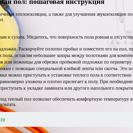
лый пол: пошаговая инструкция
ечения теплоизоляции, а также для улучшения звукоизоляции 
л.
м и сухим. Убедитесь, что поверхность пола ровная и отсутст
дложки. Раскорчуйте полотно пробки и поместите его на пол, пр
и пола, оставляя небольшие зазоры между полотнами для компе
ож или ножницы для обрезки пробковой подложки по периметру
ожки с помощью специальной клейкой ленты или скотча. Это по
жки можно приступать к установке теплого пола в соответствии
 равномерно уложена и плотно прилегает к полу. При необходимо
приступать к укладке ламината или другого напольного покрыти
под теплый пол позволит обеспечить комфортную температуру в
ультата.
ото