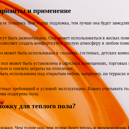
варианты и применение
 ее толщину. Чем толще подложка, тем лучше она будет замедля
ут быть разнообразны. Она может использоваться в жилых пом
позволяет создать комфортную и теплую атмосферу в любом пом
может быть использована в спальнях, гостиных, детских комна
 пол может быть установлена в офисных помещениях, торговых ц
епло и снизить затраты на отопление.
ть использована под открытым небом, например, на террасах ил
етных требований и условий эксплуатации. Важно учитывать тол
мы подогрева пола.
ожку для теплого пола?
ожки. Чем толще она, тем лучше будет тепло- и звукоизоляция.