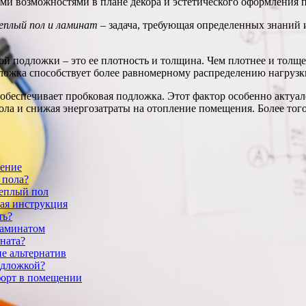
кими возможностями в плане декора и эстетического оформления
еплый пол и ламинат
– задача, требующая определенных знаний 
ой подложки – это ее плотность и толщина. Чем плотнее и толще
дложка способствует более равномерному распределению нагрузк
обеспечивает пробковая подложка. Этот фактор особенно актуал
ола и снижая энергозатраты на отопление помещения. Более тог
нение
 пола?
теплый пол
ая инструкция
ть?
ламинатом
ната?
е альтернатив
одложкой?
форт в помещении