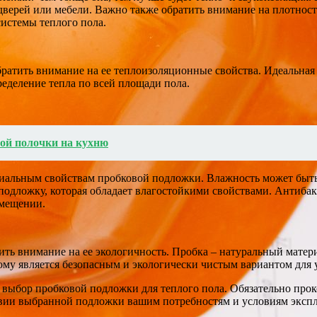
дверей или мебели. Важно также обратить внимание на плотнос
истемы теплого пола.
ратить внимание на ее теплоизоляционные свойства. Идеальная
еделение тепла по всей площади пола.
ой полочки на кухню
риальным свойствам пробковой подложки. Влажность может быть
одложку, которая обладает влагостойкими свойствами. Антибак
омещении.
ть внимание на ее экологичность. Пробка – натуральный матери
тому является безопасным и экологически чистым вариантом для 
выбор пробковой подложки для теплого пола. Обязательно прок
ствии выбранной подложки вашим потребностям и условиям эксп