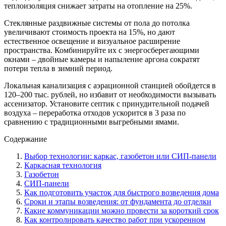
теплоизоляция снижает затраты на отопление на 25%.
Стеклянные раздвижные системы от пола до потолка
увеличивают стоимость проекта на 15%, но дают
естественное освещение и визуальное расширение
пространства. Комбинируйте их с энергосберегающими
окнами – двойные камеры и напыление аргона сократят
потери тепла в зимний период.
Локальная канализация с аэрационной станцией обойдется в
120–200 тыс. рублей, но избавит от необходимости вызывать
ассенизатор. Установите септик с принудительной подачей
воздуха – переработка отходов ускорится в 3 раза по
сравнению с традиционными выгребными ямами.
Содержание
Выбор технологии: каркас, газобетон или СИП-панели
Каркасная технология
Газобетон
СИП-панели
Как подготовить участок для быстрого возведения дома
Сроки и этапы возведения: от фундамента до отделки
Какие коммуникации можно провести за короткий срок
Как контролировать качество работ при ускоренном