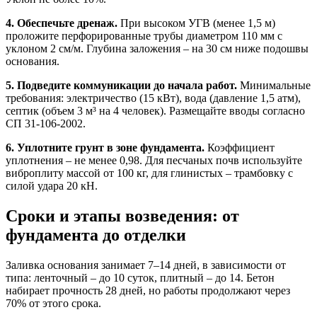
4. Обеспечьте дренаж.
При высоком УГВ (менее 1,5 м)
проложите перфорированные трубы диаметром 110 мм с
уклоном 2 см/м. Глубина заложения – на 30 см ниже подошвы
основания.
5. Подведите коммуникации до начала работ.
Минимальные
требования: электричество (15 кВт), вода (давление 1,5 атм),
септик (объем 3 м³ на 4 человек). Размещайте вводы согласно
СП 31-106-2002.
6. Уплотните грунт в зоне фундамента.
Коэффициент
уплотнения – не менее 0,98. Для песчаных почв используйте
виброплиту массой от 100 кг, для глинистых – трамбовку с
силой удара 20 кН.
Сроки и этапы возведения: от
фундамента до отделки
Заливка основания занимает 7–14 дней, в зависимости от
типа: ленточный – до 10 суток, плитный – до 14. Бетон
набирает прочность 28 дней, но работы продолжают через
70% от этого срока.