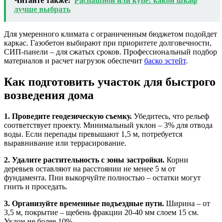
Читайте также:
Распашной или купе: какой шкаф
лучше выбрать
Для умеренного климата с ограниченным бюджетом подойдет
каркас. Газобетон выбирают при приоритете долговечности,
СИП-панели – для сжатых сроков. Профессиональный подбор
материалов и расчет нагрузок обеспечит
баско эстейт
.
Как подготовить участок для быстрого
возведения дома
1. Проведите геодезическую съемку.
Убедитесь, что рельеф
соответствует проекту. Минимальный уклон – 3% для отвода
воды. Если перепады превышают 1,5 м, потребуется
выравнивание или террасирование.
2. Удалите растительность с зоны застройки.
Корни
деревьев оставляют на расстоянии не менее 5 м от
фундамента. Пни выкорчуйте полностью – остатки могут
гнить и проседать.
3. Организуйте временные подъездные пути.
Ширина – от
3,5 м, покрытие – щебень фракции 20-40 мм слоем 15 см.
Уклон не более 10%.