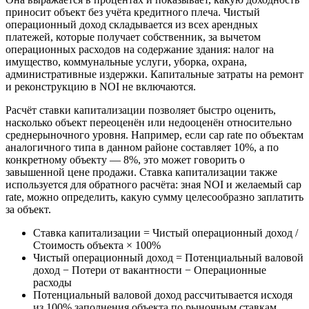
приносит объект без учёта кредитного плеча. Чистый
операционный доход складывается из всех арендных
платежей, которые получает собственник, за вычетом
операционных расходов на содержание здания: налог на
имущество, коммунальные услуги, уборка, охрана,
административные издержки. Капитальные затраты на ремонт
и реконструкцию в NOI не включаются.
Расчёт ставки капитализации позволяет быстро оценить,
насколько объект переоценён или недооценён относительно
среднерыночного уровня. Например, если cap rate по объектам
аналогичного типа в данном районе составляет 10%, а по
конкретному объекту — 8%, это может говорить о
завышенной цене продажи. Ставка капитализации также
используется для обратного расчёта: зная NOI и желаемый cap
rate, можно определить, какую сумму целесообразно заплатить
за объект.
Ставка капитализации = Чистый операционный доход /
Стоимость объекта × 100%
Чистый операционный доход = Потенциальный валовой
доход − Потери от вакантности − Операционные
расходы
Потенциальный валовой доход рассчитывается исходя
из 100% заполнения объекта по рыночным ставкам