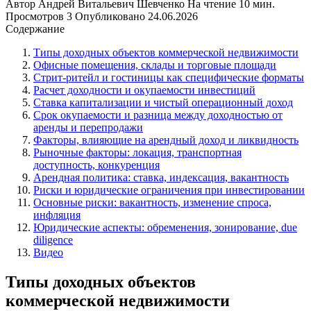
Автор
Андрей Витальевич Шевченко
На чтение
10 мин.
Просмотров
3
Опубликовано
24.06.2026
Содержание
Типы доходных объектов коммерческой недвижимости
Офисные помещения, склады и торговые площади
Стрит-ритейл и гостиницы как специфические форматы
Расчет доходности и окупаемости инвестиций
Ставка капитализации и чистый операционный доход
Срок окупаемости и разница между доходностью от
аренды и перепродажи
Факторы, влияющие на арендный доход и ликвидность
Рыночные факторы: локация, транспортная
доступность, конкуренция
Арендная политика: ставка, индексация, вакантность
Риски и юридические ограничения при инвестировании
Основные риски: вакантность, изменение спроса,
инфляция
Юридические аспекты: обременения, зонирование, due
diligence
Видео
Типы доходных объектов
коммерческой недвижимости