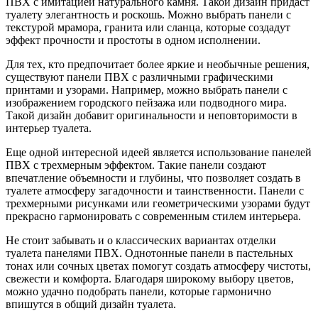
ПВХ с имитацией натурального камня. Такой дизайн придаст
туалету элегантность и роскошь. Можно выбрать панели с
текстурой мрамора, гранита или сланца, которые создадут
эффект прочности и простоты в одном исполнении.
Для тех, кто предпочитает более яркие и необычные решения,
существуют панели ПВХ с различными графическими
принтами и узорами. Например, можно выбрать панели с
изображением городского пейзажа или подводного мира.
Такой дизайн добавит оригинальности и неповторимости в
интерьер туалета.
Еще одной интересной идеей является использование панелей
ПВХ с трехмерным эффектом. Такие панели создают
впечатление объемности и глубины, что позволяет создать в
туалете атмосферу загадочности и таинственности. Панели с
трехмерными рисунками или геометрическими узорами будут
прекрасно гармонировать с современным стилем интерьера.
Не стоит забывать и о классических вариантах отделки
туалета панелями ПВХ. Однотонные панели в пастельных
тонах или сочных цветах помогут создать атмосферу чистоты,
свежести и комфорта. Благодаря широкому выбору цветов,
можно удачно подобрать панели, которые гармонично
впишутся в общий дизайн туалета.