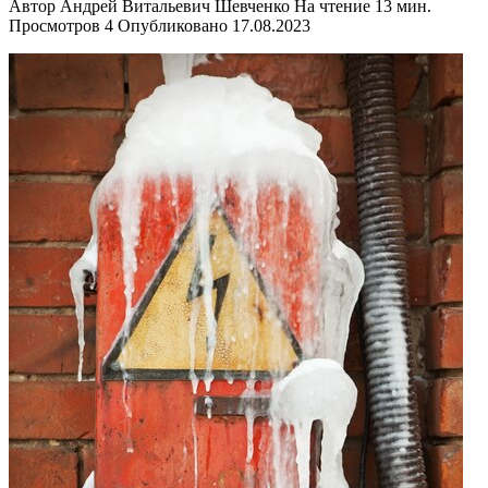
Автор
Андрей Витальевич Шевченко
На чтение
13 мин.
Просмотров
4
Опубликовано
17.08.2023